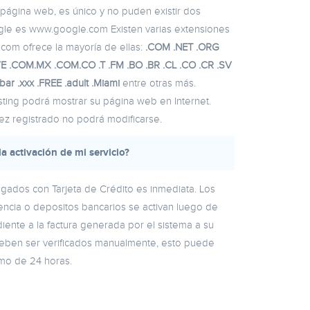
página web, es único y no puden existir dos
gle es www.google.com Existen varias extensiones
com ofrece la mayoría de ellas:
.COM .NET .ORG
 .COM.MX .COM.CO .T .FM .BO .BR .CL .CO .CR .SV
.bar .xxx .FREE .adult .Miami
entre otras más.
ing podrá mostrar su página web en Internet.
z registrado no podrá modificarse.
a activación de mi servicio?
pagados con Tarjeta de Crédito es inmediata. Los
encia o depositos bancarios se activan luego de
ente a la factura generada por el sistema a su
eben ser verificados manualmente, esto puede
mo de 24 horas.