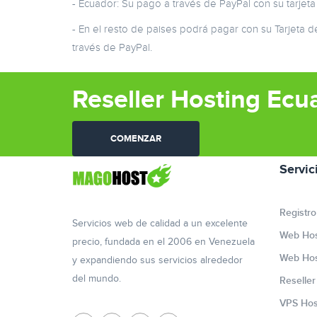
- Ecuador: Su pago a través de PayPal con su tarjeta
- En el resto de paises podrá pagar con su Tarjeta 
través de PayPal.
Reseller Hosting Ecu
COMENZAR
Servic
Registro
Servicios web de calidad a un excelente
Web Hos
precio, fundada en el 2006 en Venezuela
Web Hos
y expandiendo sus servicios alrededor
del mundo.
Reselle
VPS Hos