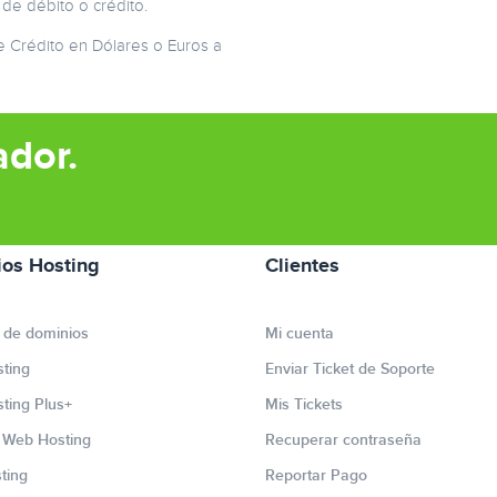
 de débito o crédito.
de Crédito en Dólares o Euros a
ador.
ios Hosting
Clientes
 de dominios
Mi cuenta
ting
Enviar Ticket de Soporte
ting Plus+
Mis Tickets
r Web Hosting
Recuperar contraseña
ting
Reportar Pago