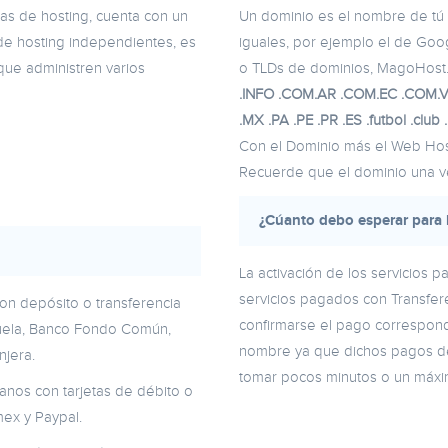
ntas de hosting, cuenta con un
Un dominio es el nombre de tú 
e hosting independientes, es
iguales, por ejemplo el de Goo
ue administren varios
o TLDs de dominios, MagoHost.
.INFO .COM.AR .COM.EC .COM.VE
.MX .PA .PE .PR .ES .futbol .club 
Con el Dominio más el Web Host
Recuerde que el dominio una ve
¿Cúanto debo esperar para l
La activación de los servicios 
servicios pagados con Transfer
on depósito o transferencia
confirmarse el pago correspondi
ezuela, Banco Fondo Común,
nombre ya que dichos pagos d
njera.
tomar pocos minutos o un máxi
anos con tarjetas de débito o
ex y Paypal.