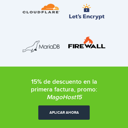
15% de descuento en la
primera factura, promo:
MagoHost15
APLICAR AHORA